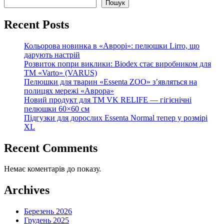
Пошук
Recent Posts
Кольорова новинка в «Аврорi»: пелюшки Lirro, що
дарують настрiй
Розвиток попри виклики: Biodex стає виробником для
ТМ «Varto» (VARUS)
Пелюшки для тварин «Essenta ZOO» з’являться на
полицях мережi «Аврора»
Новий продукт для ТМ VK RELIFE — гiгiєнiчнi
пелюшки 60×60 см
Пiдгузки для дорослих Essenta Normal тепер у розмiрi
XL
Recent Comments
Немає коментарів до показу.
Archives
Березень 2026
Грудень 2025