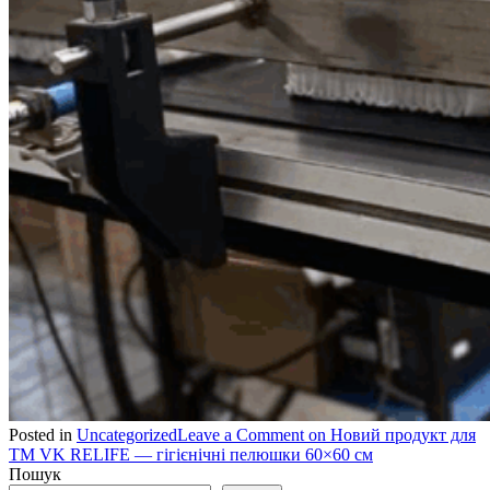
Posted in
Uncategorized
Leave a Comment
on Новий продукт для
ТМ VK RELIFE — гiгiєнiчнi пелюшки 60×60 см
Пошук