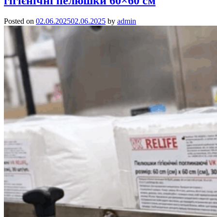
гiгiєнiчнi пелюшки 60×60 см
Posted on
02.06.2025
02.06.2025
by
admin