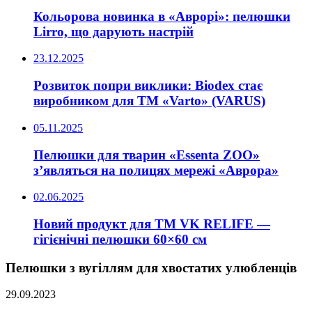
Кольорова новинка в «Аврорi»: пелюшки
Lirro, що дарують настрiй
23.12.2025
Розвиток попри виклики: Biodex стає
виробником для ТМ «Varto» (VARUS)
05.11.2025
Пелюшки для тварин «Essenta ZOO»
з’являться на полицях мережi «Аврора»
02.06.2025
Новий продукт для ТМ VK RELIFE —
гiгiєнiчнi пелюшки 60×60 см
Пелюшки з вугiллям для хвостатих улюбленцiв
29.09.2023