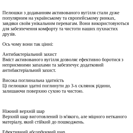
Пелюшки з додаванням активованого вугілля стали дуже
популярним на українському та європейському ринках,
завдяки своїм унікальним перевагам. Вони використовуються
для забезпечення комфорту та чистоти наших пухнастих
друзів.
Ось чому вони так цінні:
Антибактеріальний захист
Вміст активованого вугілля дозволяє ефективно боротися з
неприємними запахами та забезпечує додатковий
антибактеріальний захист.
Висока поглинальна здатність
Ці пелюшки здатні поглинути до 3-х склянок рідини,
залишаючи поверхню сухою та чистою.
Ніжний верхній шар
Верхній шар виготовлений із м'якого, але міцного нетканого
матеріалу, який стійкий до пошкоджень.
Ефективний абсорбуючий шар